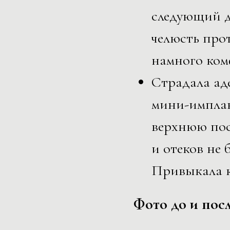
следующий д
челюсть про
намного ком
Страдала ад
мини-импла
верхнюю пос
и отеков не
Привыкала к 
Фото до и пос