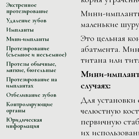
Экстренное
протезирование
Мини-импланты
Удаление зубов
маленькие шуру
Импланты
Это цельная ко
Мини-импланты
абатмента. Мин
Протезирование
(съемное и несъемное)
титана или тит
Протезы обычные,
мягкие, бюгельные
Мини-имплант
Протезирование на
случаях:
имплантах
Отбеливание зубов
Для установки 
Контролирующие
челюстную кос
органы
первичную стаб
Юридическая
информация
их использован