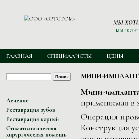
МЫ ХОТИ
МЫ ВКОНТ
ГЛАВНОЕ МЕНЮ
ГЛАВНАЯ
СПЕЦИАЛИСТЫ
ЦЕНЫ
ФОРМА ПОИСКА
Поиск
МИНИ-ИМПЛАН
Мини-импланта
Лечение
применяемая в 
Реставрация зубов
Операция прово
Реставрация корней
Конструкция ус
Стоматологическая
хирургическая помощь
корня утраченно