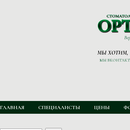
Ве
МЫ ХОТИМ,
МЫ ВКОНТАКТ
ГЛАВНОЕ МЕНЮ
ГЛАВНАЯ
СПЕЦИАЛИСТЫ
ЦЕНЫ
Ф
ФОРМА ПОИСКА
Поиск