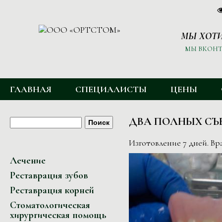
МЫ ХОТИ
МЫ ВКОНТ
ГЛАВНОЕ МЕНЮ
ГЛАВНАЯ
СПЕЦИАЛИСТЫ
ЦЕНЫ
ФОРМА ПОИСКА
Поиск
ДВА ПОЛНЫХ СЪ
Изготовление 7 дней. Вр
Лечение
Реставрация зубов
Реставрация корней
Стоматологическая
хирургическая помощь